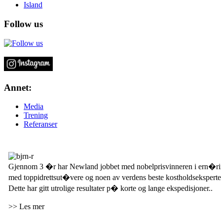
Island
Follow us
Annet:
Media
Trening
Referanser
Kosthold p� tur
Gjennom 3 �r har Newland jobbet med nobelprisvinneren i ern�ri
med toppidrettsut�vere og noen av verdens beste kostholdseksperte
Dette har gitt utrolige resultater p� korte og lange ekspedisjoner..
>> Les mer