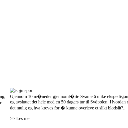
200 d�gn i sovepose
ng,
Gjennom 10 m�neder gjennomf�rte Svante 6 ulike ekspedisjon
og avsluttet det hele med en 50 dagers tur til Sydpolen. Hvordan 
r.
det mulig og hva kreves for � kunne overleve et slikt blodslit?..
>> Les mer