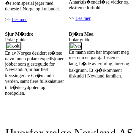
Antarktis�endel�se vidder og
�r som spesial jeger med
ekstreme forhold.
tjeneste i Norge og i utlandet.
>>
Les mer
>>
Les mer
Sjur M�rdre
Bj�rn Moa
Polar guide
Polar guide
En mann som har imponert meg
En av Norges desidert st�rste
mer enn en gang.. Listen er
navn innen polare expedisjoner
lang, b�de av erfaring, turer og
jobber som gjesteguide for
Newland. Sjur har flest
bakgrunn. Et kj�rkomment
kryssinger av Gr�nland i
tilskudd i Newland familien.
verden, samt flere fullskalaturer
til b�de sydpolen og
nordpolen.
Hvorfor velge Newland A