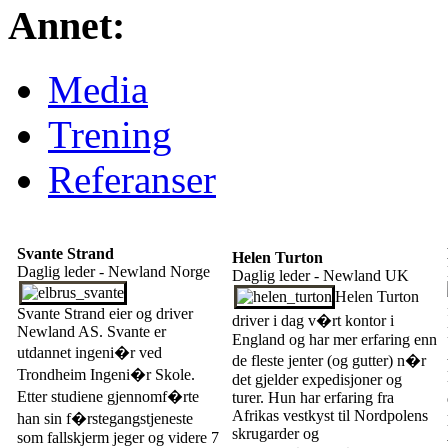
Annet:
Media
Trening
Referanser
Svante Strand
Helen Turton
Daglig leder - Newland Norge
Daglig leder - Newland UK
Helen Turton
Svante Strand eier og driver
driver i dag v�rt kontor i
Newland AS. Svante er
England og har mer erfaring enn
utdannet ingeni�r ved
de fleste jenter (og gutter) n�r
Trondheim Ingeni�r Skole.
det gjelder expedisjoner og
Etter studiene gjennomf�rte
turer. Hun har erfaring fra
Afrikas vestkyst til Nordpolens
han sin f�rstegangstjeneste
skrugarder og
som fallskjerm jeger og videre 7