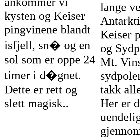
ankommer vi
lange ve
kysten og Keiser
Antarkt
pingvinene blandt
Keiser 
isfjell, sn� og en
og Sydp
sol som er oppe 24
Mt. Vin
timer i d�gnet.
sydpolen
Dette er rett og
takk al
slett magisk..
Her er d
Dato: November,
uendeli
Desember, Januar
gjennom