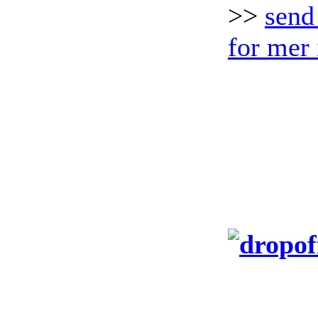
>>
send
for mer 
Film fr
v�re fu
turer