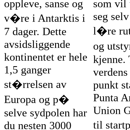
oppleve, sanse og
som vil 
seg selv
v�re i Antarktis i
l�re rut
7 dager. Dette
avsidsliggende
og utst
kontinentet er hele
kjenne. 
1,5 ganger
verdens 
st�rrelsen av
punkt st
Punta A
Europa og p�
Union G
selve sydpolen har
til star
du nesten 3000