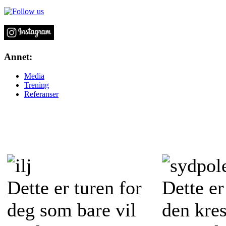
Annet:
Media
Trening
Referanser
Express tur til
Den sis
verdens ende
bredde
Dette er turen for
Dette er
deg som bare vil
den kres