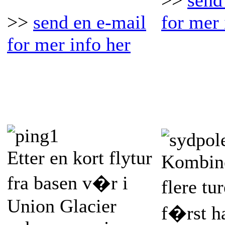
>>
send
>>
send en e-mail
for mer 
for mer info her
Keiser pingviner
Kombine
rundt teltet
eget �
Etter en kort flytur
Kombine
fra basen v�r i
flere tu
Union Glacier
f�rst ha