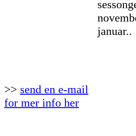
sessong
Pris: p�
novembe
foresp�rsel
januar..
Varighet: 7 dager
Dato: N
Desembe
Pris: p
foresp�
>>
send en e-mail
for mer info her
Varighet
dager